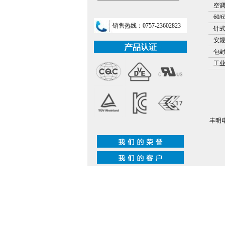
空
60
销售热线：0757-23602823
针
安
包
工
丰明